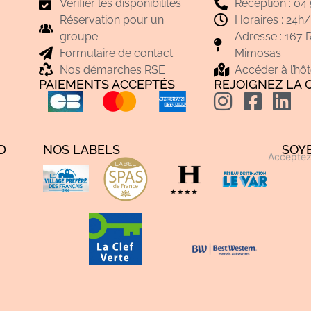
Vérifier les disponibilités
Réception : 04 
Réservation pour un
Horaires : 24h/
groupe
Adresse : 167 
Formulaire de contact
Mimosas
Nos démarches RSE
Accéder à l’hôt
PAIEMENTS ACCEPTÉS
REJOIGNEZ LA
D
NOS LABELS
SOY
Acceptez 
s Options