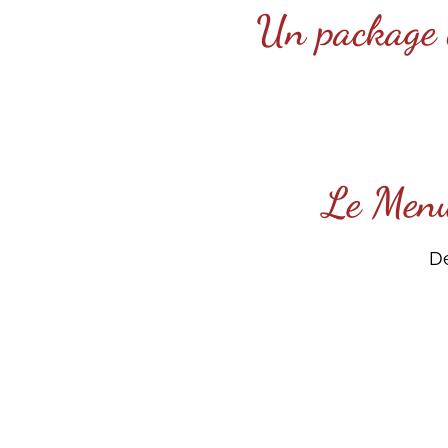
Une Saint-Val
Un package c
Un séjour 
Le Men
Dé