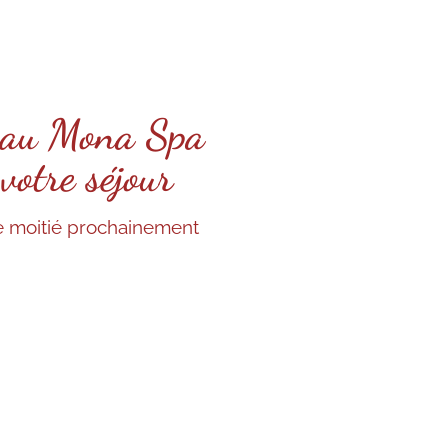
e au Mona Spa
votre séjour
e moitié prochainement